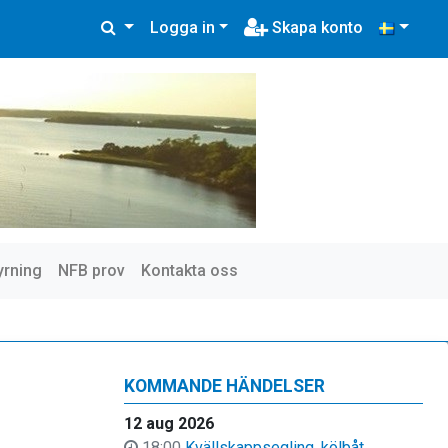
Logga in
Skapa konto
yrning
NFB prov
Kontakta oss
KOMMANDE HÄNDELSER
12 aug 2026
18:00
Kvällskappsegling, kölbåt