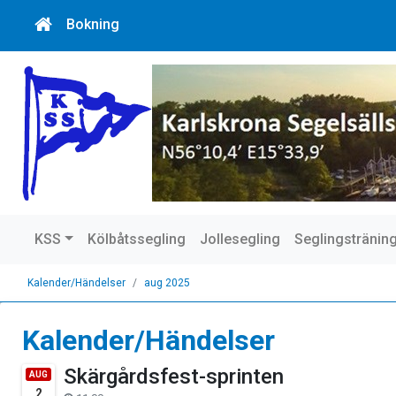
Bokning
KSS
Kölbåtssegling
Jollesegling
Seglingstränin
Kalender/Händelser
aug 2025
Kalender/Händelser
Skärgårdsfest-sprinten
AUG
2