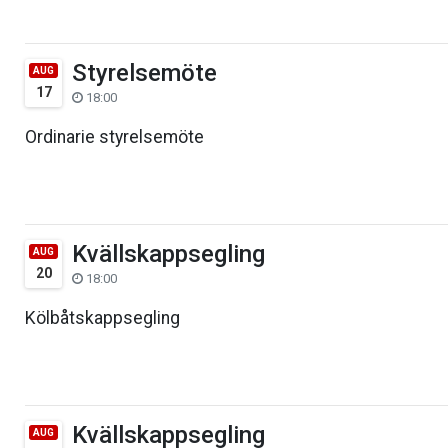
Styrelsemöte
AUG
17
18:00
Ordinarie styrelsemöte
Kvällskappsegling
AUG
20
18:00
Kölbåtskappsegling
Kvällskappsegling
AUG