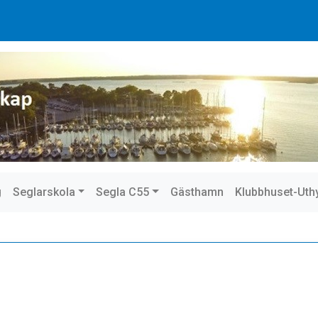
g
Seglarskola
Segla C55
Gästhamn
Klubbhuset-Uth