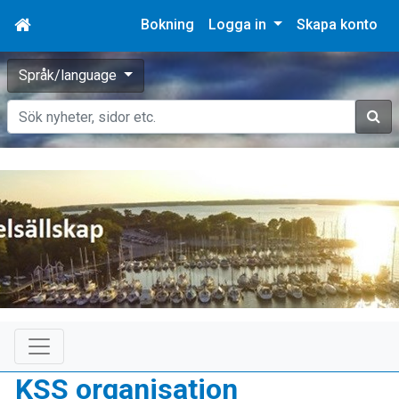
Bokning
Logga in
Skapa konto
Språk/language
Sök
KSS organisation