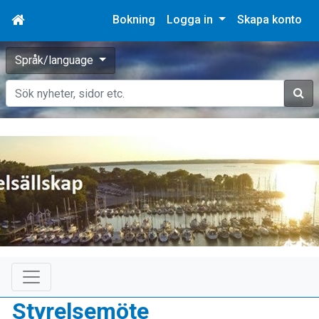
Bokning
Logga in
Skapa konto
Språk/language
Sök
Styrelsemöte