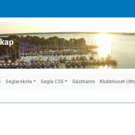
g
Seglarskola
Segla C55
Gästhamn
Klubbhuset-Uth