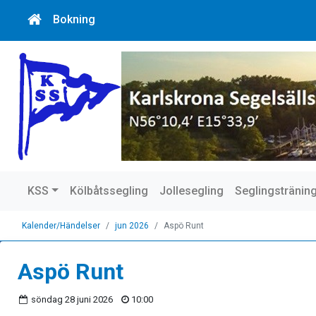
Bokning
KSS
Kölbåtssegling
Jollesegling
Seglingstränin
Kalender/Händelser
jun 2026
Aspö Runt
Aspö Runt
söndag 28 juni 2026
10:00