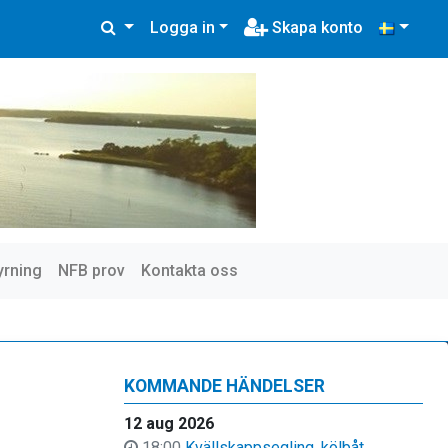
Logga in
Skapa konto
yrning
NFB prov
Kontakta oss
KOMMANDE HÄNDELSER
12 aug 2026
18:00
Kvällskappsegling, kölbåt