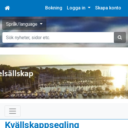
Bokning
Logga in
Skapa konto
Språk/language
Sök
Kvällskappsegling