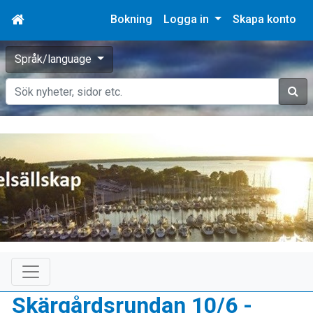
Bokning
Logga in
Skapa konto
Språk/language
Sök
Skärgårdsrundan 10/6 -